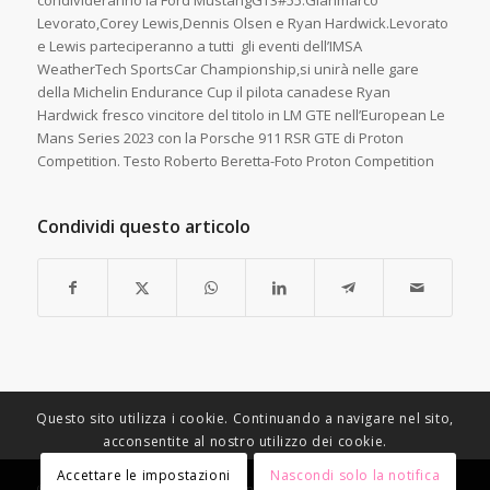
condivideranno la Ford MustangGT3#55:Gianmarco
Levorato,Corey Lewis,Dennis Olsen e Ryan Hardwick.Levorato
e Lewis parteciperanno a tutti gli eventi dell’IMSA
WeatherTech SportsCar Championship,si unirà nelle gare
della Michelin Endurance Cup il pilota canadese Ryan
Hardwick fresco vincitore del titolo in LM GTE nell’European Le
Mans Series 2023 con la Porsche 911 RSR GTE di Proton
Competition. Testo Roberto Beretta-Foto Proton Competition
Condividi questo articolo
Questo sito utilizza i cookie. Continuando a navigare nel sito,
acconsentite al nostro utilizzo dei cookie.
Accettare le impostazioni
Nascondi solo la notifica
© Copyright - Racing Speed Motor Sport -
Condizioni di vendita
-