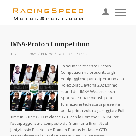
IMSA-Proton Competition
/
/
11 Gennaio 2024
in
News
da
Roberto Beretta
La squadra tedesca Proton
Competition ha presentato gli
equipaggi che parteciperanno alla
Rolex 24at Daytona 2024,primo
round dell’IMSA WeatherTech
SportsCar Championship.La
formazione tedesca si presenta
per la prima volta a gareggiare Full-
Time in GTP e GTD.In classe GTP con la Porsche 936 LMDh#5
l’equipaggio sarà composto da Gianmaria Bruni,Neel
Jani,Alessio Picariello,e Romain Dumas.In classe GTD