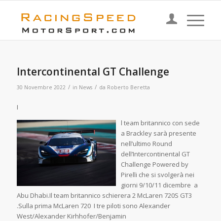
Intercontinental GT Challenge
/
/
30 Novembre 2022
in
News
da
Roberto Beretta
I
l team britannico con sede
a Brackley sarà presente
nell’ultimo Round
dell’Intercontinental GT
Challenge Powered by
Pirelli che si svolgerà nei
giorni 9/10/11 dicembre a
Abu Dhabi.Il team britannico schierera 2 McLaren 720S GT3
.Sulla prima McLaren 720 I tre piloti sono Alexander
West/Alexander Kirhhofer/Benjamin