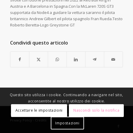
svolte con buone prestazioni nel 2022 al Red Bull Ring in
Austria e A Barcelona in Spagna.Con la McLaren 720S GT3
supportata da Node4 a guidare la vettura saranno il pilota
britannico Andrew Gilbert eil pilota spagnolo Fran Rueda.Testo
Roberto Beretta-Logo Greystone GT
Condividi questo articolo
Questo sito utilizza i cookie. Continuando a navigare nel sito,
acconsentite al nostro utilizzo dei cookie.
Accettare le impostazioni
Nascondi solo la notifica
© Copyright - Racing Speed Motor Sport -
Condizioni di vendita
-
Privacy Policy
-
Credits
Impostazioni