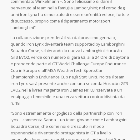
commentato Winkelmann –. Sono felicissimo di dare il
benvenuto al team nella famiglia Lamborghini; nel corso degli
anni Iron Lynx ha dimostrato di essere un’entità veloce, forte e
di successo, proprio come il dipartimento motorsport
Lamborghini”.
La collaborazione prenderà il via dal prossimo gennaio,
quando Iron Lynx diventerà team supported by Lamborghini
Squadra Corse, schierando la nuova Lamborghini Huracán
GT3 EVO2, verde con numero di gara 63, alla 24 Ore di Daytona
e prendendo parte al GT World Challenge Europe Endurance
Cup in Europa e all’IMSA WeatherTech SportsCar
Championship Endurance Cup negli Stati Uniti. Inoltre il team
Iron Lynx sarà presente anche con una seconda Huracán GT3
EVO2 nella livrea magenta Iron Dames Nr. 83 riservata a un
equipaggio femminile e una terza vettura contraddistinta dal
n. 19.
“Sono estremamente orgoglioso della partnership con Iron
lynx – commenta Sanna – un team giovane come Lamborghini
Squadra Corse, che come noi è cresciuto in modo
esponenziale diventando protagonista in GT a livello
mondiale, dopo aver esordito proprio nel Lamborghini Super