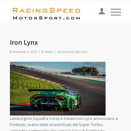
Iron Lynx
/
/
8 Novembre 2022
in
News
da
Roberto Beretta
Lamborghini Squadra Corse e il team Iron Lynx annunciano a
Portimão, teatro delle Grand Finals del Super Trofeo,
un’inedita partnership che unirà la Casa di Sant’Agata