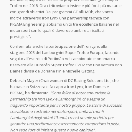
Trofeo nel 2018. Ora ci ritroviamo insieme più forti, più maturi e
con grandi obiettivi. Dai programmi GT all’LMDh, che vanta
inoltre attraverso Iron Lynx una partnership tecnica con
PREMA Engineering, abbiamo unito tre eccellenze Italiane nel
motorsport con le quali è doveroso ambire a risultati
prestigiosi”.
Confermata anche la partecipazione dell’Iron Lynx alla
stagione 2023 del Lamborghini Super Trofeo Europa, facendo
seguito all’esordio di Portimão nel campionato monomarca
riservato alle Huracán Super Trofeo EVO2 con una vettura Iron
Dames divisa da Doriane Pin e Michelle Gatting.
Deborah Mayer (Chairwoman di DC Racing Solutions Ltd., che
ha base in Svizzera e fa capo a Iron Lynx, Iron Dames e
PREMA), ha dichiarato:
“Sono felice di poter annunciare la
partnership tra Iron Lynx e Lamborghini, che segna un
traguardo importante per il nostro gruppo. La storia di successo
che abbiamo costruito nel motorsport, unita ai trionfi
Lamborghini degli ultimi 10 anni, creerà un mix perfetto per
garantire una performance estremamente competitiva in pista.
Non vedo l’ora di iniziare questo nuovo capitolo”.