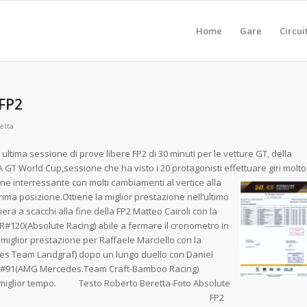
Home
Gare
Circui
 FP2
etta
ultima sessione di prove libere FP2 di 30 minuti per le vetture GT, della
GT World Cup,sessione che ha visto i 20 protagonisti effettuare giri molto
ne interressante con molti cambiamenti al vertice alla
rima posizione.Ottiene la miglior prestazione nell’ultimo
iera a scacchi alla fine della FP2 Matteo Cairoli con la
#120(Absolute Racing) abile a fermare il cronometro in
miglior prestazione per Raffaele Marciello con la
 Team Landgraf) dopo un lungo duello con Daniel
o#91(AMG Mercedes.Team Craft-Bamboo Racing)
terzo miglior tempo. Testo Roberto Beretta-Foto Absolute
ng FP2