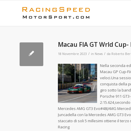
Macau FIA GT Wrld Cup-
/
/
18 Novembre 2023
in
News
da
Roberto Ber
Nella seconda ed 
Macau GP Cup-FIA 
veloci.Una
sessio
conquista della p
giro sotto la band
Porsche 911 GT3-R
2:15.624,secondo 
Mercedes AMG GT3 Evo#48(AMG Mercedes
Juncadella con la Mercedes AMG GT3 Ev
staccato di soli 5 millesimi ottiene il 
Raci