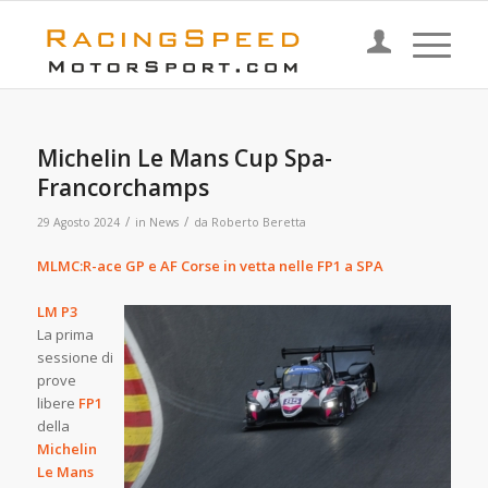
Michelin Le Mans Cup Spa-
Francorchamps
/
/
29 Agosto 2024
in
News
da
Roberto Beretta
MLMC:R-ace GP e AF Corse in vetta nelle FP1 a SPA
LM P3
La prima
sessione di
prove
libere
FP1
della
Michelin
Le Mans