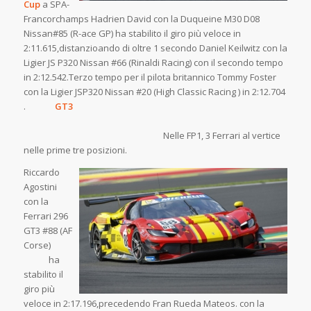
Cup
a SPA-
Francorchamps Hadrien David con la Duqueine M30 D08
Nissan#85 (R-ace GP) ha stabilito il giro più veloce in
2:11.615,distanzioando di oltre 1 secondo Daniel Keilwitz con la
Ligier JS P320 Nissan #66 (Rinaldi Racing) con il secondo tempo
in 2:12.542.Terzo tempo per il pilota britannico Tommy Foster
con la Ligier JSP320 Nissan #20 (High Classic Racing ) in 2:12.704
.
GT3
Nelle FP1, 3 Ferrari al vertice
nelle prime tre posizioni.
Riccardo
Agostini
con la
Ferrari 296
GT3 #88 (AF
Corse)
ha
stabilito il
giro più
veloce in 2:17.196,precedendo Fran Rueda Mateos. con la