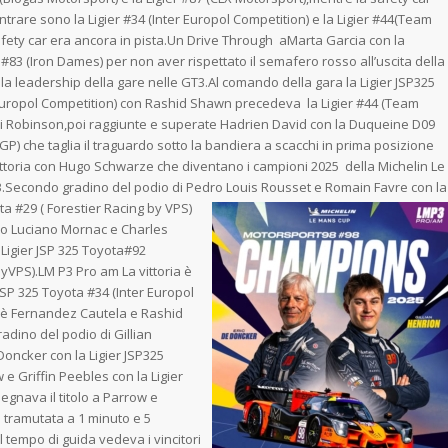
ientrare sono la Ligier #34 (Inter Europol Competition) e la Ligier #44(Team
 safety car era ancora in pista.Un Drive Through aMarta
Garcia con la
83 (Iron Dames) per non aver rispettato il semafero rosso all’uscita della
la leadership della gare nelle GT3.Al comando della gara la Ligier JSP325
Europol Competition) con Rashid Shawn precedeva la Ligier #44 (Team
mi Robinson,poi raggiunte e superate Hadrien David con la Duqueine D09
GP) che taglia il traguardo sotto la bandiera a scacchi in prima posizione
ittoria con Hugo Schwarze che diventano i campioni 2025 della Michelin Le
.Secondo gradino del podio di Pedro Louis Rousset e Romain
Favre con la
ta #29 ( Forestier Racing by VPS)
io Luciano Mornac e Charles
Ligier JSP 325 Toyota#92
byVPS).LM P3 Pro am La vittoria è
 JSP 325 Toyota #34 (Inter Europol
osè Fernandez Cautela e Rashid
dino del podio di Gillian
Doncker con la Ligier JSP325
 Griffin Peebles con la Ligier
egnava il titolo a Parrow e
 tramutata a 1 minuto e 5
tempo di guida vedeva i vincitori