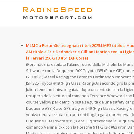
MLMC a Portimāo assegnati i titoli 2025:LMP3 titolo a H
AM titolo a Eric Dedoncker e Gillian Henrion con la Ligie
la Ferrari 296 GT3 #5
(Portimão) ha ospitato l’ultimo round della Michelin Le Mans 
Schwarze con la Duqueine D09 Toyota #85 (R ace GP) nantene
GT3 #17 (Kessel Racing) con Lorenzo Ferdinando Innocenti,
JSP 325 Toyota #49 (High Class Racing).Al secondo giro la pr
Julien Lemoine finiva in ghiaia dopo un contatto con la Ligie
recupero della vettura al comando Terrence Wooward con la L
course yellow per detriti in pista,seguita da una safety car pe
Duqueine #88(R ace GP),la Ligier #49 (High Classic Racing) e l
veniva neutralizzata con una red flag.La gara riprendeva dop
Duqueine D09 Toyota #85 (R ace GP) precedeva la Duqueine
comando Vanina Ickx con la Porsche 911 GT3R.#83 (Iron Dame
Martin.Un’altra safety car per un incidente tra la Ferrari #2