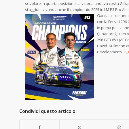
scivolare in quarta posizione.La vittoria andava cosi a Gill
si aggiudicavano anche il campionato 2025 in LM P3 Pro Am
Garcia al comando
con la Ferrari 296
in prima posizione 
Çuhadaroğlu,secon
296 GT3 #51 (AF Co
David Kullmann co
Development).
03_
Condividi questo articolo