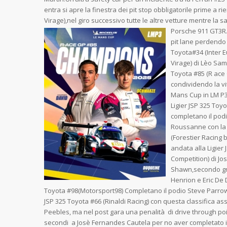
entra si apre la finestra dei pit stop obbligatorile prime a r
Virage),nel giro successivo tutte le altre vetture mentre la
Porsche 911 GT3R.#
pit lane perdendo 
Toyota#34 (Inter 
Virage) di Lèo Sa
Toyota #85 (R ace 
condividendo la v
Mans Cup in LM P3
Ligier JSP 325 Toyo
completano il pod
Roussanne con la 
(Forestier Racing 
andata alla Ligier
Competition) di J
Shawn,secondo gra
Henrion e Eric De 
Toyota #98(Motorsport98) Completano il podio Steve Parrow e
JSP 325 Toyota #66 (Rinaldi Racing) con questa classifica ass
Peebles, ma nel post gara una penalità di drive through poi
secondi a Josè Fernandes Cautela per no aver completato il 