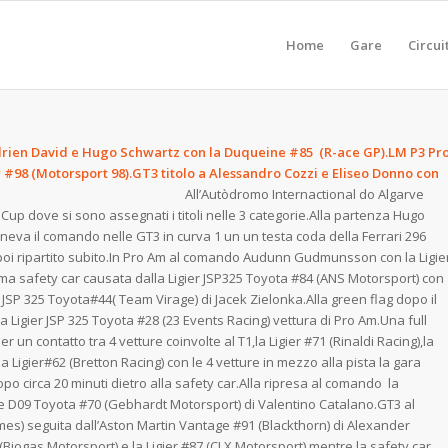
Home
Gare
Circui
adrien David e Hugo Schwartz con la Duqueine #85 (R-ace GP).LM P3 Pr
r #98 (Motorsport 98).GT3 titolo a Alessandro Cozzi e Eliseo Donno con
1 (AF Corse)
All’Autòdromo Internactional do Algarve
Cup dove si sono assegnati i titoli nelle 3 categorie.Alla partenza Hugo
va il comando nelle GT3 in curva 1 un un testa coda della Ferrari 296
poi ripartito subito.In Pro Am al comando Audunn Gudmunsson con la Ligie
ima safety car causata dalla Ligier JSP325 Toyota #84 (ANS Motorsport) con
r JSP 325 Toyota#44( Team Virage) di Jacek Zielonka.Alla green flag dopo il
igier JSP 325 Toyota #28 (23 Events Racing) vettura di Pro Am.Una full
r un contatto tra 4 vetture coinvolte al T1,la Ligier #71 (Rinaldi Racing),la
a Ligier#62 (Bretton Racing) con le 4 vetture in mezzo alla pista la gara
o circa 20 minuti dietro alla safety car.Alla ripresa al comando la
 D09 Toyota #70 (Gebhardt Motorsport) di Valentino Catalano.GT3 al
s) seguita dall’Aston Martin Vantage #91 (Blackthorn) di Alexander
3 (Biogas Motorsport) e la Ligier #87 (CLX Motorsport),mentre la safety car