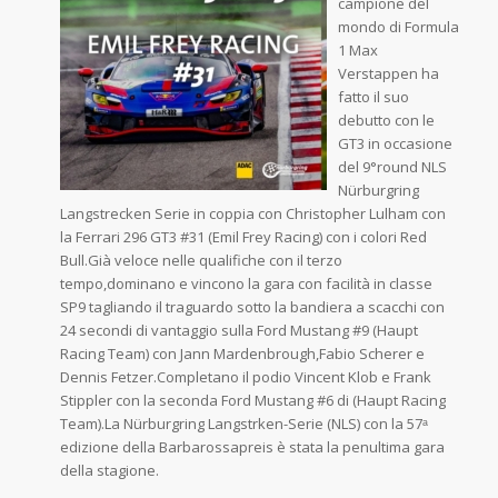
campione del
mondo di Formula
1 Max
Verstappen ha
fatto il suo
debutto con le
GT3 in occasione
del 9°round NLS
Nürburgring
Langstrecken Serie in coppia con Christopher Lulham con
la Ferrari 296 GT3 #31 (Emil Frey Racing) con i colori Red
Bull.Già veloce nelle qualifiche con il terzo
tempo,dominano e vincono la gara con facilità in classe
SP9 tagliando il traguardo sotto la bandiera a scacchi con
24 secondi di vantaggio sulla Ford Mustang #9 (Haupt
Racing Team) con Jann Mardenbrough,Fabio Scherer e
Dennis Fetzer.Completano il podio Vincent Klob e Frank
Stippler con la seconda Ford Mustang #6 di (Haupt Racing
Team).La Nürburgring Langstrken-Serie (NLS) con la 57ᵃ
edizione della Barbarossapreis è stata la penultima gara
della stagione.