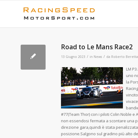
Road to Le Mans Race2
/
/
13 Giugno 2023
in
News
da
Roberto Beretta
LM P3.
uno no
la Por
Racing
vincit
vivace
bandie
#77(Team Thor) con i piloti Colin Noble
non essendosi fermata a scontare una pe
direzione gara,quindi è stata penalizzat
posizione.Salgono sul gradino più alto de