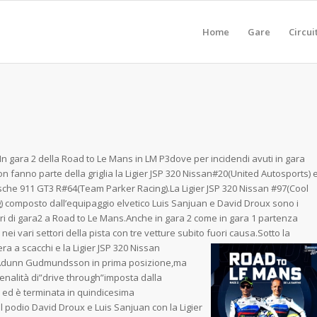
Home
Gare
Circui
In gara 2 della Road to Le Mans in LM P3dove per incidendi avuti in gara
n fanno parte della griglia la Ligier JSP 320 Nissan#20(United Autosports) 
sche 911 GT3 R#64(Team Parker Racing).La Ligier JSP 320 Nissan #97(Cool
) composto dall’equipaggio elvetico Luis Sanjuan e David Droux sono i
ori di gara2 a Road to Le Mans.Anche in gara 2 come in gara 1 partenza
 nei vari settori della pista con tre vetture subito fuori causa.
Sotto la
ra a scacchi e la Ligier JSP 320 Nissan
 e Adunn Gudmundsson in prima posizione,ma
nalità di”drive through”imposta dalla
a ed è terminata in quindicesima
l podio David Droux e Luis Sanjuan con la Ligier