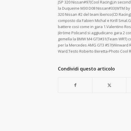
JSP 320 Nissan#97(Cool Racing),in secon
la Duqueine M30 D08 Nissan#33(WTM by Rin
320 Nissan #2 del team iberico(CD Racing)
composto da Fabien Michal e Kirill Smal.
battere cosi come in gara 1.Valentino Ros
Jèròme Policand si aggiudicano gara 2 c
gemella la BMW M4 GT3#31(Team WRT) con i
per la Mercedes AMG GT3 #57(Winward Ra
Ward.Testo Roberto Beretta-Photo Cool 
Condividi questo articolo