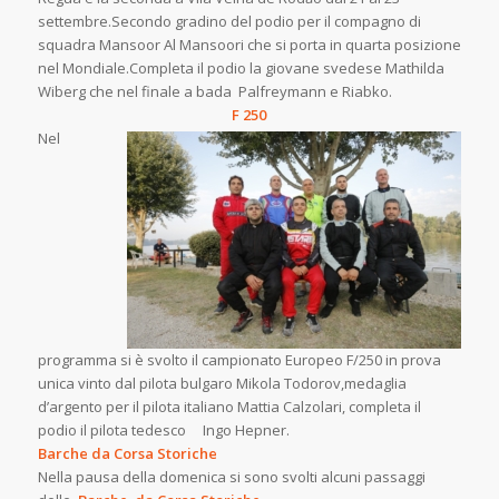
settembre.Secondo gradino del podio per il compagno di
squadra Mansoor Al Mansoori che si porta in quarta posizione
nel Mondiale.Completa il podio la giovane svedese Mathilda
Wiberg che nel finale a bada Palfreymann e Riabko.
F 250
Nel
programma si è svolto il campionato Europeo F/250 in prova
unica vinto dal pilota bulgaro Mikola Todorov,medaglia
d’argento per il pilota italiano Mattia Calzolari, completa il
podio il pilota tedesco Ingo Hepner.
Barche da Corsa Storiche
Nella pausa della domenica si sono svolti alcuni passaggi