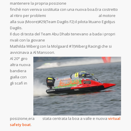
mantenere la propria posizione
finchè non veniva sostituita con una nuova boa.Era costretto
al ritiro per problemi al motore
alla sua (Moore)#29(Team Dagilis F2) il pilota lituano Egidijus
Dagilis.
Il duo di testa del Team Abu Dhabi tenevano a bada i propri
rivali con la giovane
Mathilda Wiberg con la Molgaard #7(Wiberg Racing) che si
avvicinava a Al Mansoori.
Al 20° giro
altra nuova
bandiera
gialla con
gli scafi in
posizione,era stata centrata la boa a valle e nuova
virtual
safety boat
.