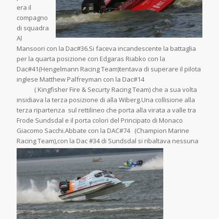
era il
compagno
di squadra
Al
Mansoori con la Dac#36.Si faceva incandescente la battaglia
per la quarta posizione con Edgaras Riabko con la
Dac#41(Hengelmann Racing Team)tentava di superare il pilota
inglese Matthew Palfreyman con la Dac#14
( Kingfisher Fire & Securty Racing Team) che a sua volta
insidiava la terza posizione di alla Wiberg.Una collisione alla
terza ripartenza sul rettilineo che porta alla virata a valle tra
Frode Sundsdal e il porta colori del Principato di Monaco
Giacomo Sacchi.Abbate con la DAC#74 (Champion Marine
Racing Team),con la Dac #34 di
Sundsdal si ribaltava nessuna