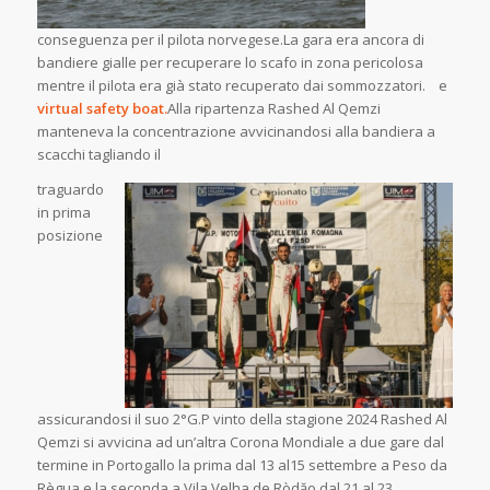
conseguenza per il pilota norvegese.La gara era ancora di
bandiere gialle per recuperare lo scafo in zona pericolosa
mentre il pilota era già stato recuperato dai sommozzatori. e
virtual safety boat.
Alla ripartenza Rashed Al Qemzi
manteneva la concentrazione avvicinandosi alla bandiera a
scacchi tagliando il
traguardo
in prima
posizione
assicurandosi il suo 2°G.P vinto della stagione 2024 Rashed Al
Qemzi si avvicina ad un’altra Corona Mondiale a due gare dal
termine in Portogallo la prima dal 13 al15 settembre a Peso da
Règua e la seconda a Vila Velha de Ròdăo dal 21 al 23