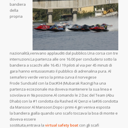
bandiera
della
propria
nazionalità,venivano applauditi dal pubblico.Una corsa con tre
interruzioni.La partenza alle ore 16.00 per concludersi sotto la
bandiera a scacchi alle 16.45.I 19 piloti al via per 45 minuti di
gara hanno entusiasmato il pubblico di adrenalina pura. Al
semafero verde verso la prima curva il norvegese
Frode Sundsald con la Dac#34 (Mubarak Racing) ha una
partenza eccezionale ma doveva mantenere la sua linea e
scivolava in 9ȧ posizione.Al comando le 2 Dac del Team (Abu
Dhabi) con la #1 condotta da Rashed Al Qenzi e la#36 condotta
da Mansoor Al Mansoori.Dopo i primi 4 giri veniva esposta
la bandiera gialla quando uno scafo toccava la boa di monte e
doveva essere
sostituita,entrava la
virtual safety boat
con gli scafi