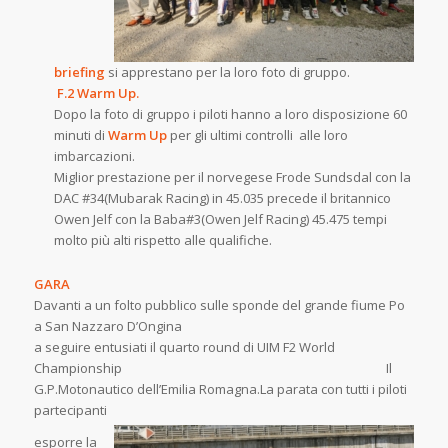
briefing
si apprestano per la loro foto di gruppo.
F.2 Warm Up.
Dopo la foto di gruppo i piloti hanno a loro disposizione 60
minuti di
Warm Up
per gli ultimi controlli alle loro
imbarcazioni.
Miglior prestazione per il norvegese Frode Sundsdal con la
DAC #34(Mubarak Racing) in 45.035 precede il britannico
Owen Jelf con la Baba#3(Owen Jelf Racing) 45.475 tempi
molto più alti rispetto alle qualifiche.
GARA
Davanti a un folto pubblico sulle sponde del grande fiume Po
a San Nazzaro D’Ongina
a seguire entusiati il quarto round di UIM F2 World
Championship Il
G.P.Motonautico dell’Emilia Romagna.La parata con tutti i piloti
partecipanti
esporre la