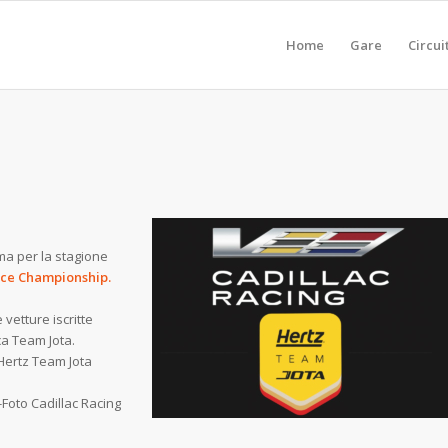
Home
Gare
Circui
ramma per la stagione
ce Championship.
vetture iscritte
ca Team Jota.
 Hertz Team Jota
adillac Racing