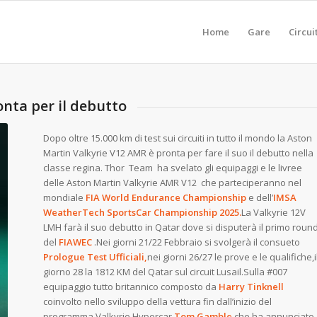
Home
Gare
Circui
nta per il debutto
Dopo oltre 15.000 km di test sui circuiti in tutto il mondo la Aston
Martin Valkyrie V12 AMR è pronta per fare il suo il debutto nella
classe regina. Thor Team ha svelato gli equipaggi e le livree
delle Aston Martin Valkyrie AMR V12 che parteciperanno nel
mondiale
FIA World Endurance Championship
e dell’
IMSA
WeatherTech SportsCar Championship 2025.
La Valkyrie 12V
LMH farà il suo debutto in Qatar dove si disputerà il primo roun
del
FIAWEC
.Nei giorni 21/22 Febbraio si svolgerà il consueto
Prologue Test Ufficiali,
nei giorni 26/27 le prove e le qualifiche,i
giorno 28 la 1812 KM del Qatar sul circuit Lusail.Sulla #007
equipaggio tutto britannico composto da
Harry Tinknell
coinvolto nello sviluppo della vettura fin dall’inizio del
programma Valkyrie Hypercar.
Tom Gamble
che ha annunciato