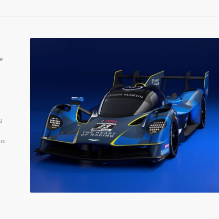
e
u
.
o