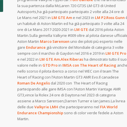
la sua partenza dalla McLaren 720 GT3S LM GT3 di United
Autosports,ha già partecipato partecipato 2 volte alla 24 ore di
Le Mans nel 2021 in
LM GTE Am
e nel 2023 in
LM P2.Ross Gunn
un habituè di Aston Martin ed ha già partecipato 3 volte alla 24
ore di Le Mans 2017-2020-2021 in
LM GTE
dal 2016 pilota Aston
Martin.Sulla gemella Valkyrie #009 oltre al pilota danese ufficial
Aston Martin
Marco Sørensen
uno dei piloti più esperto nelle
gare
Endurance
già vincitore del Mondiale di categoria 3 volte
sempre con il marchio di Gaydon nel 2016 e 2019 in
LM GTE
Pro
e nel 2022 in
LM GTE Am.Alex Riberas
ha dimostrato tutto il suo
valore nelle in
GTD Pro
in
IMSA con The Heart of Racing
anch
nello scorso il pilota iberico a corso nel WEC con il team The
Heart of Racing con l’Aston Martin GT3 AMR Evo.Il canadese
Roman De Angelis
dal 2020 con The Heart of Racing
partecipando alle gare IMSA con l’Aston Martin Vantage AMR
GT3,vince la Rolex 24 ore di Daytona nel 2023 di categoria
assiene a Marco Sørensen,Darren Turner e Ian James.La livrea
delle due
Valkyrie LMH
che parteciperanno nel
FIA World
Endurance Championship
sono di color verde fedele a Aston
Martin.