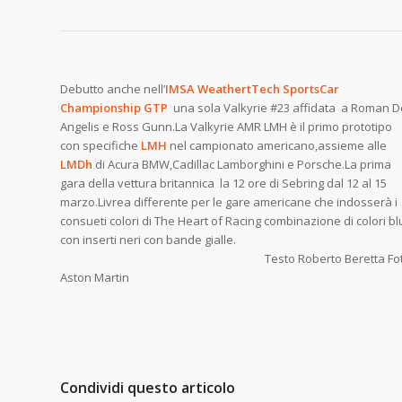
Debutto anche nell’
IMSA WeathertTech SportsCar
Championship GTP
una sola Valkyrie #23 affidata a Roman D
Angelis e Ross Gunn.La Valkyrie AMR LMH è il primo prototipo
con specifiche
LMH
nel campionato americano,assieme alle
LMDh
di Acura BMW,Cadillac Lamborghini e Porsche.La prima
gara della vettura britannica la 12 ore di Sebring dal 12 al 15
marzo.Livrea differente per le gare americane che indosserà i
consueti colori di The Heart of Racing combinazione di colori bl
con inserti neri con bande gialle
Testo Roberto Beretta Fot
Aston Martin
Condividi questo articolo