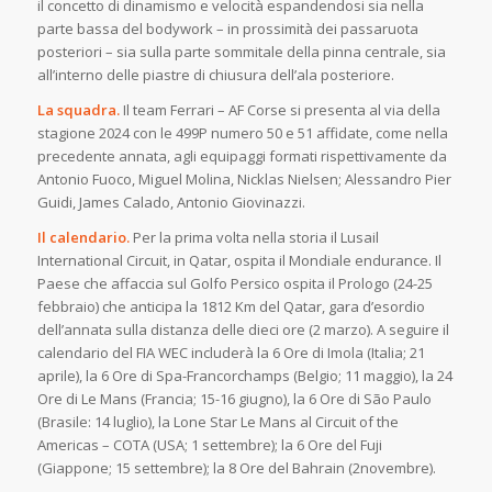
il concetto di dinamismo e velocità espandendosi sia nella
parte bassa del bodywork – in prossimità dei passaruota
posteriori – sia sulla parte sommitale della pinna centrale, sia
all’interno delle piastre di chiusura dell’ala posteriore.
La squadra.
Il team Ferrari – AF Corse si presenta al via della
stagione 2024 con le 499P numero 50 e 51 affidate, come nella
precedente annata, agli equipaggi formati rispettivamente da
Antonio Fuoco, Miguel Molina, Nicklas Nielsen; Alessandro Pier
Guidi, James Calado, Antonio Giovinazzi.
Il calendario.
Per la prima volta nella storia il Lusail
International Circuit, in Qatar, ospita il Mondiale endurance. Il
Paese che affaccia sul Golfo Persico ospita il Prologo (24-25
febbraio) che anticipa la 1812 Km del Qatar, gara d’esordio
dell’annata sulla distanza delle dieci ore (2 marzo). A seguire il
calendario del FIA WEC includerà la 6 Ore di Imola (Italia; 21
aprile), la 6 Ore di Spa-Francorchamps (Belgio; 11 maggio), la 24
Ore di Le Mans (Francia; 15-16 giugno), la 6 Ore di São Paulo
(Brasile: 14 luglio), la Lone Star Le Mans al Circuit of the
Americas – COTA (USA; 1 settembre); la 6 Ore del Fuji
(Giappone; 15 settembre); la 8 Ore del Bahrain (2novembre).