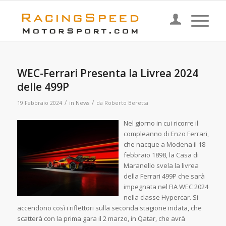
WEC-Ferrari Presenta la Livrea 2024
delle 499P
/
/
19 Febbraio 2024
in
News
da
Roberto Beretta
Nel giorno in cui ricorre il
compleanno di Enzo Ferrari,
che nacque a Modena il 18
febbraio 1898, la Casa di
Maranello svela la livrea
della Ferrari 499P che sarà
impegnata nel FIA WEC 2024
nella classe Hypercar. Si
accendono così i riflettori sulla seconda stagione iridata, che
scatterà con la prima gara il 2 marzo, in Qatar, che avrà