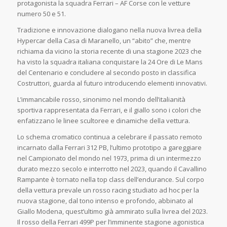
protagonista la squadra Ferrari – AF Corse con le vetture
numero 50 e 51.
Tradizione e innovazione dialogano nella nuova livrea della
Hypercar della Casa di Maranello, un “abito” che, mentre
richiama da vicino la storia recente di una stagione 2023 che
ha visto la squadra italiana conquistare la 24 Ore di Le Mans
del Centenario e concludere al secondo posto in classifica
Costruttori, guarda al futuro introducendo elementi innovativi.
L’immancabile rosso, sinonimo nel mondo dell’italianità
sportiva rappresentata da Ferrari, e il giallo sono i colori che
enfatizzano le linee scultoree e dinamiche della vettura.
Lo schema cromatico continua a celebrare il passato remoto
incarnato dalla Ferrari 312 PB, l’ultimo prototipo a gareggiare
nel Campionato del mondo nel 1973, prima di un intermezzo
durato mezzo secolo e interrotto nel 2023, quando il Cavallino
Rampante è tornato nella top class dell’endurance. Sul corpo
della vettura prevale un rosso racing studiato ad hoc per la
nuova stagione, dal tono intenso e profondo, abbinato al
Giallo Modena, quest’ultimo già ammirato sulla livrea del 2023.
Il rosso della Ferrari 499P per l’imminente stagione agonistica