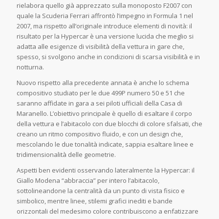
rielabora quello già apprezzato sulla monoposto F2007 con
quale la Scuderia Ferrari affrontò l’impegno in Formula 1 nel
2007, ma rispetto all’originale introduce elementi di novità: il
risultato per la Hypercar è una versione lucida che meglio si
adatta alle esigenze di visibilità della vettura in gare che,
spesso, si svolgono anche in condizioni di scarsa visibilità e in
notturna.
Nuovo rispetto alla precedente annata è anche lo schema
compositivo studiato per le due 499P numero 50 e 51 che
saranno affidate in gara a sei piloti ufficiali della Casa di
Maranello. L’obiettivo principale è quello di esaltare il corpo
della vettura e l’abitacolo con due blocchi di colore sfalsati, che
creano un ritmo compositivo fluido, e con un design che,
mescolando le due tonalità indicate, sappia esaltare linee e
tridimensionalità delle geometrie.
Aspetti ben evidenti osservando lateralmente la Hypercar: il
Giallo Modena “abbraccia” per intero l’abitacolo,
sottolineandone la centralità da un punto di vista fisico e
simbolico, mentre linee, stilemi grafici inediti e bande
orizzontali del medesimo colore contribuiscono a enfatizzare