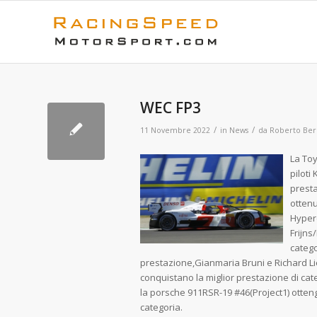
WEC FP3
/
/
11 Novembre 2022
in
News
da
Roberto Ber
La Toy
piloti
presta
ottenu
Hyperc
Frijns
catego
prestazione,Gianmaria Bruni e Richard Li
conquistano la miglior prestazione di ca
la porsche 911RSR-19 #46(Project1) otteng
categori