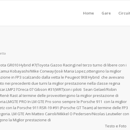
Home
Gare
Circui
etta
ota GR010 Hybrid #7(Toyota Gazoo Racing) nel terzo turno di libere con i
 Kamui Kobayashi/Mike Conway/Josè Maria Lopez,ottengono la miglior
zione in FP3 scalzando dalla vetta le Peugeot 9X8 Hybrid che avevano
to nei precedenti due turni la miglior prestazione nella classe regina
ar.LMP2 l’Oreca 07 Gibson #31(WRT)con i piloti Sean Gelael/Robin
/Renè Rast al termine delle proveottengono la miglior prestazione di
ria.LMGTE PRO In LM GTE Pro sono sempre le Porsche 911 con la miglior
etz con la Porsche 911 RSR-19 #91 (Porsche GT Team) al termine delle FP3
tegoria. LM GTE Am Matteo Cairoli/Mikkel O Pedersen/Nicolas Leutwiler con
ono la Miglior prestazione di
a. Testo e Foto