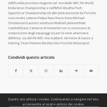
LMDh,nella prossima stagione nel mondiale WEC FIA World
Endurance Championship e nell’IMSA WeatherTech
SpportsCar Championship.Gli altri piloti annunciti da Porsche
sono:Andre Lotterer/Felipe Nasr/Kevin Estre/Michael
Christensen/Laurens Vanthoor/Mathieh Jaminet/Matt
Cambell/Dane Cameron.Al momento non si conoscono le
composizioni degli equipaggi sia per la serie americana
dell’Imsa sia del FIA WEC che scatterà nel mese di marzo a
Sebring. Testo Roberto Beretta Foto Porsche Motorsport
Condividi questo articolo
Questo sito utilizza i cookie. Continuando a navigare nel sito,
acconsentite al nostro utilizzo dei cookie.