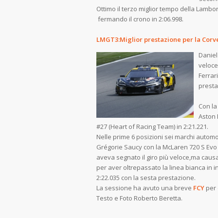
Ottimo il terzo miglior tempo della La
fermando il crono in 2:06.998.
LMGT3:Miglior prestazione per la Corv
Daniel
veloce
Ferrar
presta
Con 
Asto
#27 (Heart of Racing Team) in 2:21.221.
Nelle prime 6 posizioni sei marchi automobi
Grégorie Saucy con la McLaren 720 S Evo
aveva segnato il giro più veloce,ma causa
per aver oltrepassato la linea bianca in 
2:22.035 con la sesta prestazione.
La sessione ha avuto una breve
FCY
per 
Testo e Foto Rob