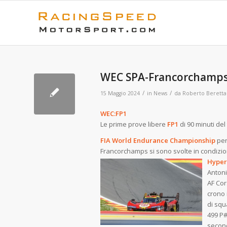
WEC SPA-Francorchamps
/
/
15 Maggio 2024
in
News
da
Roberto Beretta
WEC:FP1
Le prime prove libere
FP1
di 90 minuti de
FIA World Endurance Championship
pe
Francorchamps si sono svolte in condizion
Hyperc
Antoni
AF Cor
crono 
di squ
499 P#
second