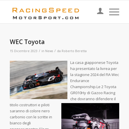
WEC Toyota
/
/
15 Dicembre 2023
in
News
da
Roberto Beretta
La casa giapponese Toyota
ha presentato la livrea per
la stagione 2024 del FIA Wec
Endurance
Championship.Le 2 Toyota
GR010Hy di Gazoo Racing
che dovranno difendere
il
titolo costruttori e piloti
saranno di colore nero
carbonio con le scritte in
bianco degli