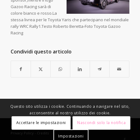
sponsor,mentre il logo
Gazoo Racing sarà di
colore bianco e rosso.La
stessa livrea per le Toyota Yaris che partecipano nel mondiale
rally WRC Rally1.Testo Roberto Beretta-Foto Toyota Gazoo
Racing
Condividi questo articolo
Questo sito utilizza i cookie. Continuando a navigare nel sito,
acconsentite al nostro utilizzo dei cookie.
Accettare le impostazioni
Nascondi solo la notifica
© Copyright - Racing Speed Motor Sport -
Condizioni di vendita
-
Privacy Policy
-
Credits
Impostazioni